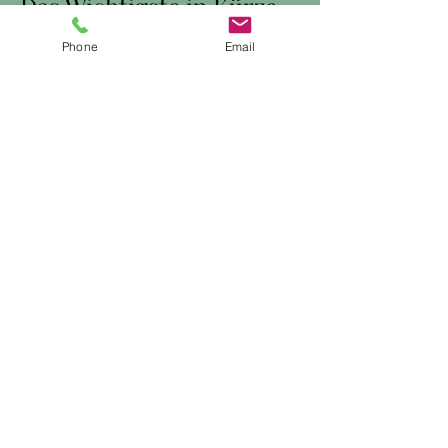
Das Wichtigste in Kürze
Phone
Email
+41 76 249 14 41
info@alti-schrinerei.ch
Teichstrasse 4, 4106 Therwil
Mi - Fr 9 - 18 Uhr
​Sa - So 10 - 17 Uhr
Mo - Di Ruhetage
Öffnungszeiten Sommerferien
1. - 19. Juli & 5. - 9. August
Mi - So 10 - 16 Uhr
Geschlossen: 22. Juli - 2. August
Aufgrund des Sonntagsbrunchs