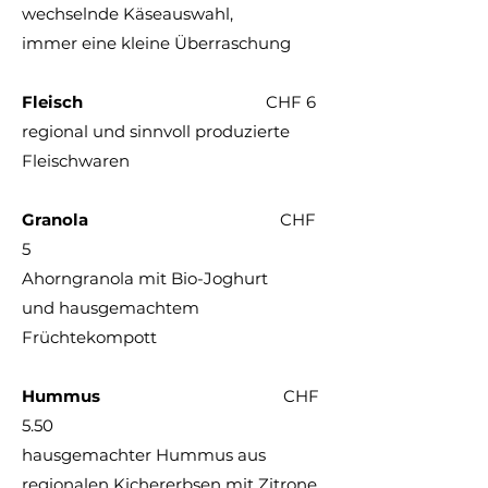
wechselnde Käseauswahl,
immer eine kleine Überraschung
Flei
sch
CHF
6
regional und sinnvoll produz
ierte
Fleischwaren
Granola
CHF
5
Ahorngranola mit Bio-Joghurt
und hausgemachtem
Früchtekompott
Hummus
CHF
5.50
hausgemachter Hummus aus
regionalen Kichererbsen
mit Zitrone