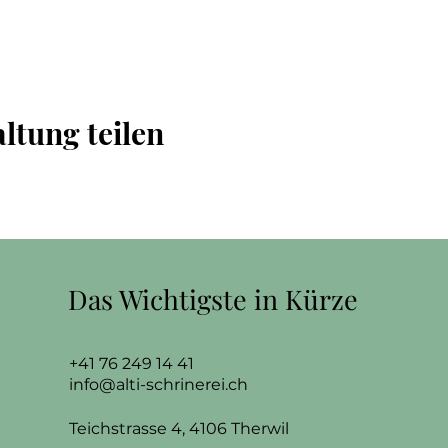
ltung teilen
Das Wichtigste in Kürze
+41 76 249 14 41
info@alti-schrinerei.ch
Teichstrasse 4, 4106 Therwil