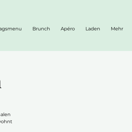
tagsmenu
Brunch
Apéro
Laden
Mehr
h
nalen
wohnt