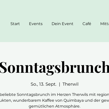
Start
Events
Dein Event
Café
Mit
Sonntagsbrunc
So., 13. Sept.
  |  
Therwil
beliebte Sonntagsbrunch im Herzen Therwils mit regio
ukten, wunderbarem Kaffee von Quimbaya und der ge
gemütlichen Atmosphäre.