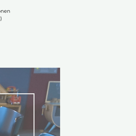
onen
)