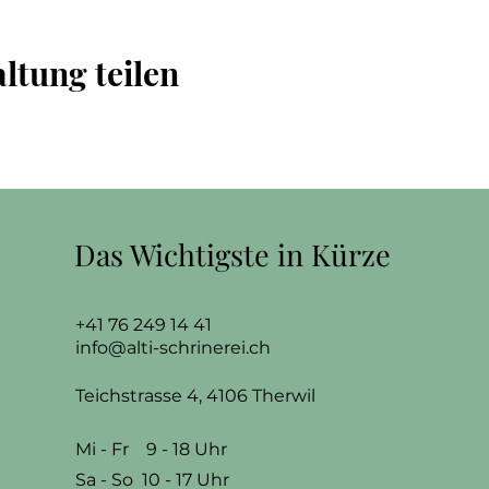
ltung teilen
Das Wichtigste in Kürze
+41 76 249 14 41
info@alti-schrinerei.ch
Teichstrasse 4, 4106 Therwil
Mi - Fr 9 - 18 Uhr
​Sa - So 10 - 17 Uhr