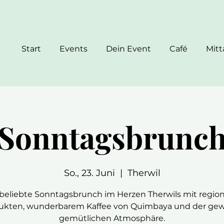
Start
Events
Dein Event
Café
Mit
Sonntagsbrunc
So., 23. Juni
  |  
Therwil
beliebte Sonntagsbrunch im Herzen Therwils mit regio
ukten, wunderbarem Kaffee von Quimbaya und der ge
gemütlichen Atmosphäre.