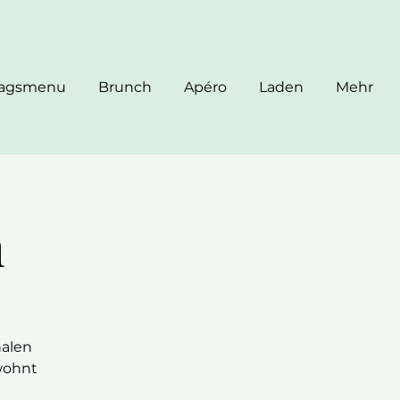
tagsmenu
Brunch
Apéro
Laden
Mehr
h
nalen
wohnt