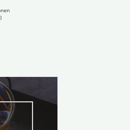
onen
)