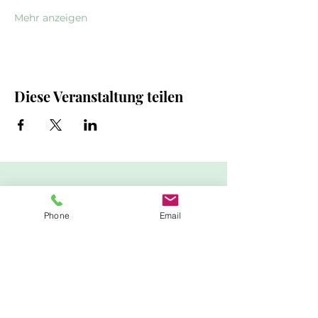
Mehr anzeigen
Diese Veranstaltung teilen
Newsletter
Phone
Email
Bleibe auf dem Laufenden mit
unserem Newsletter, den wir
rund viermal im Jahr
verschicken.