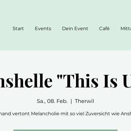
Start
Events
Dein Event
Café
Mit
shelle "This Is 
Sa., 08. Feb.
  |  
Therwil
and vertont Melancholie mit so viel Zuversicht wie Ansh