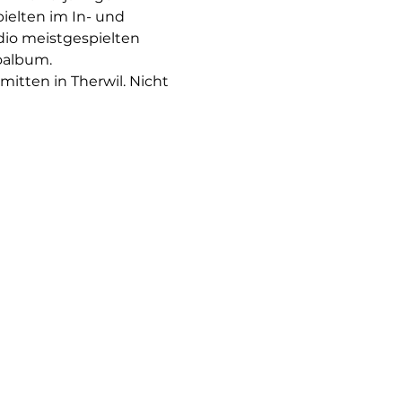
ielten im In- und 
dio meistgespielten 
ioalbum.
itten in Therwil. Nicht 