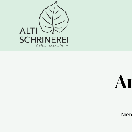
An
Niem